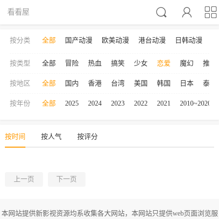



看看屋
按分类
全部
国产动漫
欧美动漫
港台动漫
日韩动漫
按类型
全部
冒险
热血
搞笑
少女
恋爱
魔幻
推理
按地区
全部
国内
香港
台湾
美国
韩国
日本
泰国
按年份
全部
2025
2024
2023
2022
2021
2010~2020
按时间
按人气
按评分
上一页
下一页
本网站提供新影视资源均系收集各大网站，本网站只提供web页面浏览服